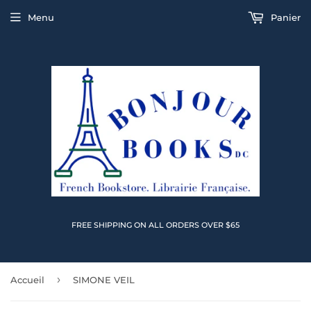
Menu
Panier
FREE SHIPPING ON ALL ORDERS OVER $65
›
Accueil
SIMONE VEIL