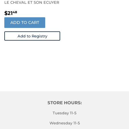
LE CHEVAL ET SON ECUYER
PRIX
$21.48
$21
48
RÉGULIER
ADD TO CART
Add to Registry
STORE HOURS:
Tuesday 11-5
Wednesday 11-5