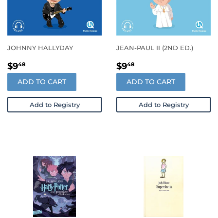
JOHNNY HALLYDAY
JEAN-PAUL II (2ND ED.)
PRIX
$9.48
PRIX
$9.48
$9
$9
48
48
RÉGULIER
RÉGULIER
ADD TO CART
ADD TO CART
Add to Registry
Add to Registry