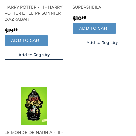
HARRY POTTER - III - HARRY
SUPERSHEILA
POTTER ET LE PRISONNIER
PRIX
$10.98
$10
98
D'AZKABAN
RÉGULIER
ADD TO CART
PRIX
$19.98
$19
98
RÉGULIER
ADD TO CART
Add to Registry
Add to Registry
LE MONDE DE NARNIA - III -