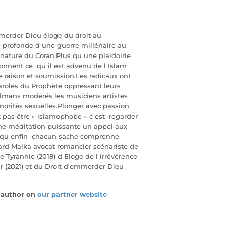
merder Dieu éloge du droit au
e profonde d une guerre millénaire au
a nature du Coran.Plus qu une plaidoirie
nnent ce qu il est advenu de l Islam
re raison et soumission.Les radicaux ont
paroles du Prophète oppressant leurs
lmans modérés les musiciens artistes
orités sexuelles.Plonger avec passion
t pas être « islamophobe » c est regarder
 une méditation puissante un appel aux
ur qu enfin chacun sache comprenne
rd Malka avocat romancier scénariste de
 Tyrannie (2018) d Eloge de l irrévérence
r (2021) et du Droit d'emmerder Dieu
e author on
our partner website