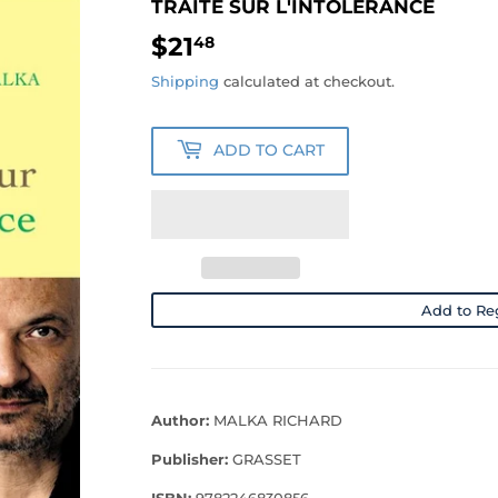
TRAITE SUR L'INTOLERANCE
$21
$21.48
48
Shipping
calculated at checkout.
ADD TO CART
Add to Reg
Author:
MALKA RICHARD
Publisher:
GRASSET
ISBN:
9782246830856