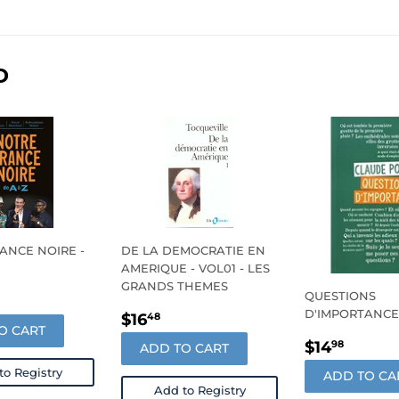
on
on
on
Facebook
Twitter
Pinterest
D
ANCE NOIRE -
DE LA DEMOCRATIE EN
AMERIQUE - VOL01 - LES
GRANDS THEMES
LAR
35.98
QUESTIONS
REGULAR
$16.48
D'IMPORTANCE
E
$16
48
O CART
PRICE
REGULA
$14.
$14
98
ADD TO CART
PRICE
to Registry
ADD TO CA
Add to Registry