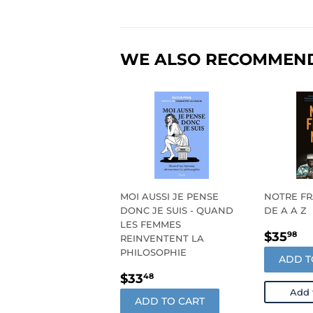
WE ALSO RECOMMEN
MOI AUSSI JE PENSE
NOTRE FR
DONC JE SUIS - QUAND
DE A A Z
LES FEMMES
REGU
$
$35
98
REINVENTENT LA
PRIC
PHILOSOPHIE
ADD T
REGULAR
$33.48
$33
48
PRICE
Add 
ADD TO CART