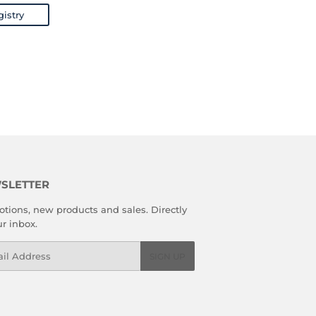
istry
SLETTER
tions, new products and sales. Directly
ur inbox.
l
SIGN UP