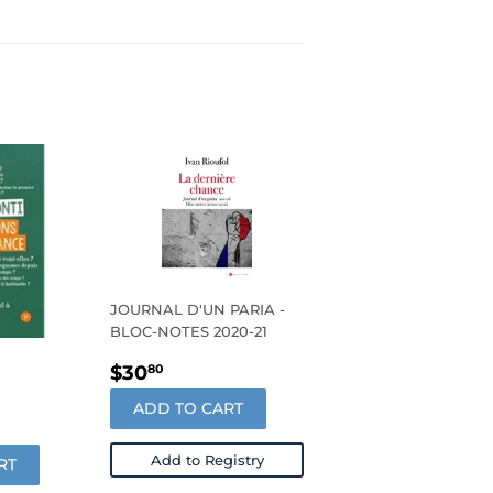
JOURNAL D'UN PARIA -
BLOC-NOTES 2020-21
REGULAR
$30.80
$30
80
PRICE
ADD TO CART
R
98
Add to Registry
RT