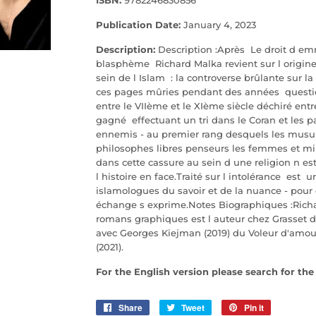
Publication Date:
January 4, 2023
Description:
Description :Après Le droit d em
blasphème Richard Malka revient sur l origin
sein de l Islam : la controverse brûlante sur l
ces pages mûries pendant des années questio
entre le VIIème et le XIème siècle déchiré ent
gagné effectuant un tri dans le Coran et les 
ennemis - au premier rang desquels les musu
philosophes libres penseurs les femmes et min
dans cette cassure au sein d une religion n es
l histoire en face.Traité sur l intolérance est
islamologues du savoir et de la nuance - po
échange s exprime.Notes Biographiques :Richa
romans graphiques est l auteur chez Grasset de
avec Georges Kiejman (2019) du Voleur d'amou
(2021).
For the English version please search for th
Share
Share
Tweet
Tweet
Pin it
Pin