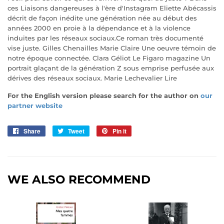
ces Liaisons dangereuses à l'ère d'Instagram Eliette Abécassis
décrit de façon inédite une génération née au début des
années 2000 en proie à la dépendance et à la violence
induites par les réseaux sociaux.Ce roman très documenté
vise juste. Gilles Chenailles Marie Claire Une oeuvre témoin de
notre époque connectée. Clara Géliot Le Figaro magazine Un
portrait glaçant de la génération Z sous emprise perfusée aux
dérives des réseaux sociaux. Marie Lechevalier Lire
For the English version please search for the author on
our
partner website
Share
Share
Tweet
Tweet
Pin it
Pin
on
on
on
Facebook
Twitter
Pinterest
WE ALSO RECOMMEND