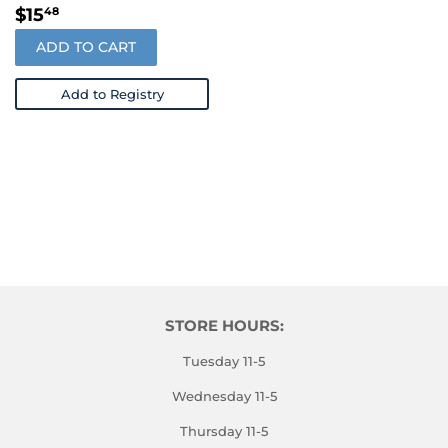
REGULAR
$15.48
$15
48
PRICE
ADD TO CART
Add to Registry
STORE HOURS:
Tuesday 11-5
Wednesday 11-5
Thursday 11-5