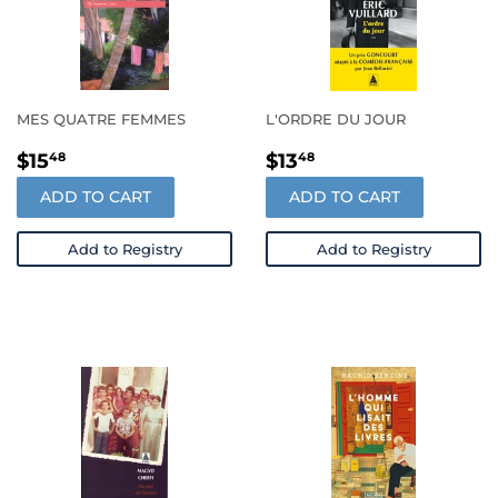
MES QUATRE FEMMES
L'ORDRE DU JOUR
REGULAR
$15.48
REGULAR
$13.48
$15
$13
48
48
PRICE
PRICE
ADD TO CART
ADD TO CART
Add to Registry
Add to Registry