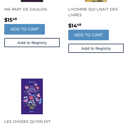
MA PART DE GAULOIS
L'HOMME QUI LISAIT DES
LIVRES
REGULAR
$15.48
$15
48
REGULAR
$14.48
PRICE
$14
48
ADD TO CART
PRICE
ADD TO CART
Add to Registry
Add to Registry
LES CHOSES QU'ON DIT