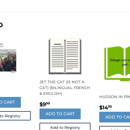
on
on
on
Facebook
Twitter
Pinterest
D
JET THE CAT (IS NOT A
CAT) (BILINGUAL FRENCH
LAR
.98
& ENGLISH)
HUDSON IN P
E
O CART
REGULAR
$9.99
$9
99
REGULA
$14.
$14
95
PRICE
PRICE
ADD TO CART
to Registry
ADD TO CA
Add to Registry