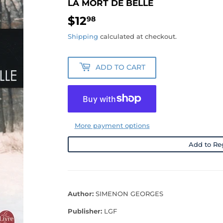
LA MORT DE BELLE
$12
$12.98
98
Shipping
calculated at checkout.
ADD TO CART
More payment options
Add to Reg
Author:
SIMENON GEORGES
Publisher:
LGF