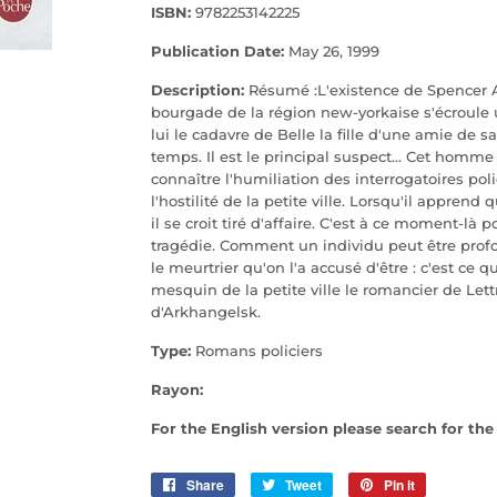
ISBN:
9782253142225
Publication Date:
May 26, 1999
Description:
Résumé :L'existence de Spencer 
bourgade de la région new-yorkaise s'écroule
lui le cadavre de Belle la fille d'une amie de
temps. Il est le principal suspect... Cet hom
connaître l'humiliation des interrogatoires poli
l'hostilité de la petite ville. Lorsqu'il appren
il se croit tiré d'affaire. C'est à ce moment-là
tragédie. Comment un individu peut être prof
le meurtrier qu'on l'a accusé d'être : c'est ce q
mesquin de la petite ville le romancier de Le
d'Arkhangelsk.
Type:
Romans policiers
Rayon:
For the English version please search for th
Share
Share
Tweet
Tweet
Pin it
Pin