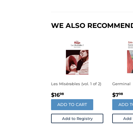
WE ALSO RECOMMEN
Les Misérables (vol. 1 of 2)
Germinal
REGULAR
$16.98
REGU
$7
$16
$7
98
98
PRICE
PRIC
ADD TO CART
ADD T
Add to Registry
Add 