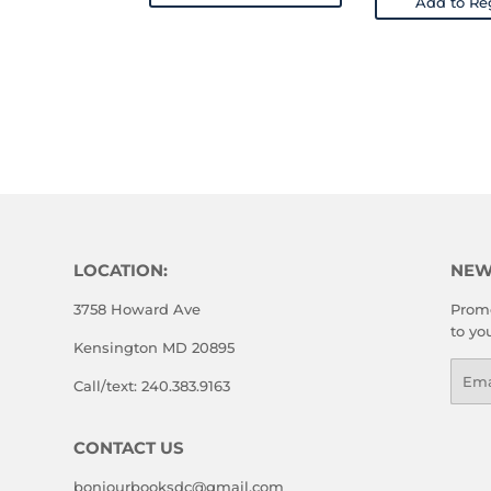
Add to Reg
LOCATION:
NEW
3758 Howard Ave
Promo
to yo
Kensington MD 20895
Emai
Call/text: 240.383.9163
CONTACT US
bonjourbooksdc@gmail.com