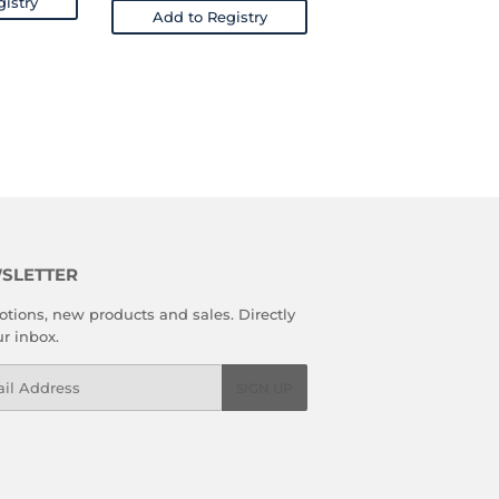
istry
Add to Registry
SLETTER
tions, new products and sales. Directly
ur inbox.
l
SIGN UP