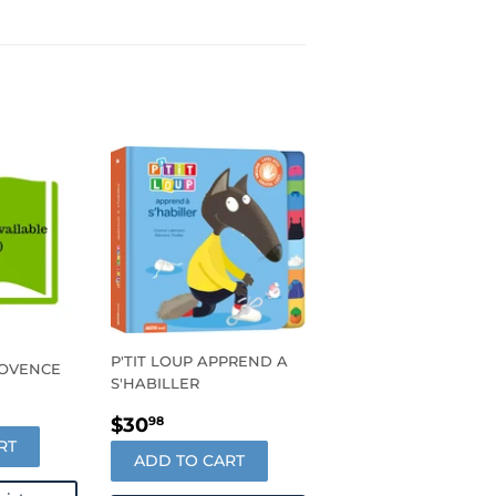
P'TIT LOUP APPREND A
ROVENCE
S'HABILLER
R
95
REGULAR
$30.98
$30
98
PRICE
RT
ADD TO CART