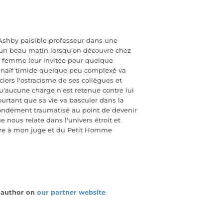
Ashby paisible professeur dans une
 un beau matin lorsqu'on découvre chez
 sa femme leur invitée pour quelque
me naïf timide quelque peu complexé va
ciers l'ostracisme de ses collègues et
d qu'aucune charge n'est retenue contre lui
 pourtant que sa vie va basculer dans la
ondément traumatisé au point de devenir
ue nous relate dans l'univers étroit et
ttre à mon juge et du Petit Homme
e author on
our partner website