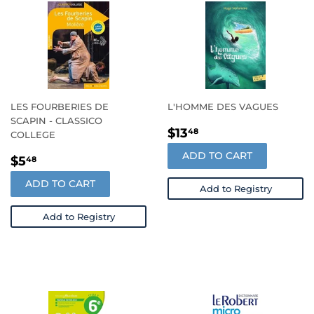
LES FOURBERIES DE
L'HOMME DES VAGUES
SCAPIN - CLASSICO
REGULAR
$13.48
$13
48
COLLEGE
PRICE
ADD TO CART
REGULAR
$5.48
$5
48
PRICE
ADD TO CART
Add to Registry
Add to Registry