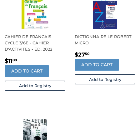
CAHIER DE FRANCAIS
DICTIONNAIRE LE ROBERT
CYCLE 3/6E - CAHIER
MICRO
D'ACTIVITES - ED. 2022
REGULAR
$27.50
$27
50
REGULAR
$11.08
PRICE
$11
08
ADD TO CART
PRICE
ADD TO CART
Add to Registry
Add to Registry