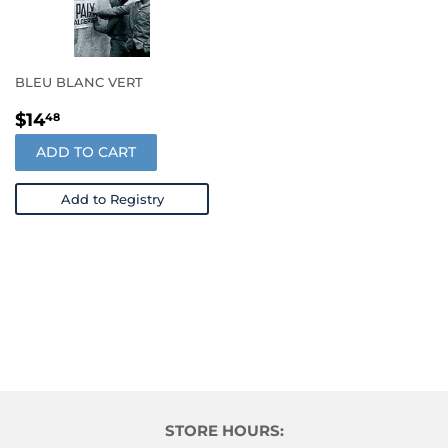
BLEU BLANC VERT
REGULAR
$14.48
$14
48
PRICE
ADD TO CART
Add to Registry
STORE HOURS: