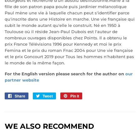
bourgeois et recherche d'un absolu désillusionné.Marié à la
fille de son patron papa poule puis jardinier mélancolique
Paul mène une vie à laquelle chacun peut s'identifier parce
qu'inscrite dans une Histoire en marche. Une vie française qui
subit le monde autant qu'elle le construit. Né en 1950 à
Toulouse où il réside Jean-Paul Dubois est l'auteur de
nombreux ouvrages disponibles chez Points. Il a obtenu le
prix France Télévisions 1996 pour Kennedy et moi le prix
Femina et le prix du roman Fnac 2004 pour Une vie française
et le prix Goncourt 2019 pour Tous les hommes n'habitent pas
le monde de la même façon.
For the English version please search for the author on
our
partner website
Share
Share
Tweet
Tweet
Pin it
Pin
on
on
on
Facebook
Twitter
Pinterest
WE ALSO RECOMMEND