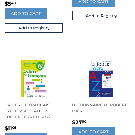
ADD TO CART
REGULAR
$5.48
$5
48
PRICE
ADD TO CART
Add to Registry
Add to Registry
CAHIER DE FRANCAIS
DICTIONNAIRE LE ROBERT
CYCLE 3/6E - CAHIER
MICRO
D'ACTIVITES - ED. 2022
REGULAR
$27.50
$27
50
REGULAR
$11.08
PRICE
$11
08
ADD TO CART
PRICE