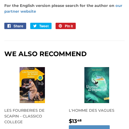
For the English version please search for the author on
our
partner website
Share
Share
Tweet
Tweet
Pin it
Pin
on
on
on
Facebook
Twitter
Pinterest
WE ALSO RECOMMEND
LES FOURBERIES DE
L'HOMME DES VAGUES
SCAPIN - CLASSICO
REGULAR
$13.48
$13
48
COLLEGE
PRICE